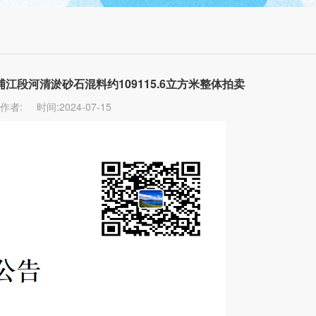
江段河清淤砂石混料约109115.6立方米整体拍卖
作者:
时间:2024-07-15