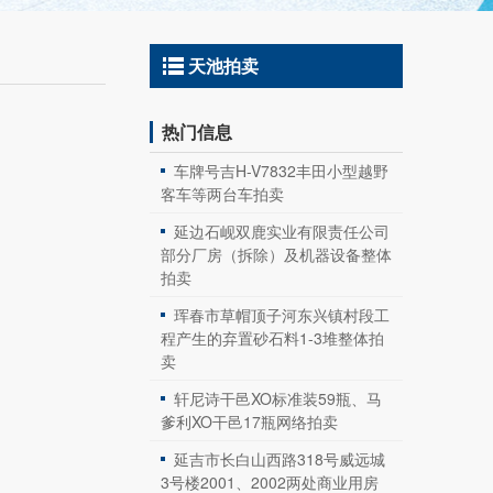
天池拍卖
热门信息
车牌号吉H-V7832丰田小型越野
客车等两台车拍卖
延边石岘双鹿实业有限责任公司
部分厂房（拆除）及机器设备整体
拍卖
珲春市草帽顶子河东兴镇村段工
程产生的弃置砂石料1-3堆整体拍
卖
轩尼诗干邑XO标准装59瓶、马
爹利XO干邑17瓶网络拍卖
延吉市长白山西路318号威远城
3号楼2001、2002两处商业用房