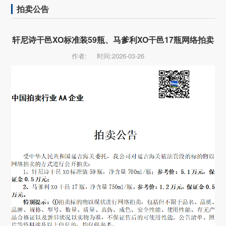
拍卖公告
轩尼诗干邑XO标准装59瓶、马爹利XO干邑17瓶网络拍卖
作者:
时间:2026-03-26