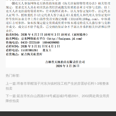
热门标签:
上一篇:
珲春市草帽顶子河东兴镇村段工程产生的弃置砂石料1-3堆整体
拍卖
下一篇:
延吉市长白山西路318号威远城3号楼2001、2002两处商业用房
降价拍卖